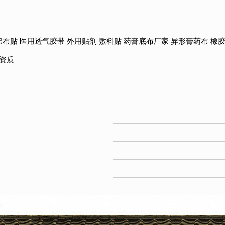
巴布贴
医用透气胶带
外用贴剂
敷料贴
药膏底布厂家
异形膏药布
橡
资质