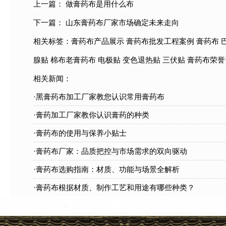
上一篇：
做膏药布是用什么布
下一篇：
山东膏药布厂家市场确定未来走向
相关标签：
膏药布产品展示
膏药布批发工程案例
膏药布
腺贴
棉布老膏药布
电极贴
变色退热贴
三伏贴
膏药布荣誉
相关新闻：
·黑膏药布加工厂家教您认识常用膏药布
·膏药加工厂家教你认识膏药的种类
·膏药布的使用与保养小贴士
·膏药布厂家：品质把控与市场需求的双向驱动
·膏药布选购指南：材质、功能与场景全解析
·膏药布根据材质、制作工艺和用途有哪些种类？