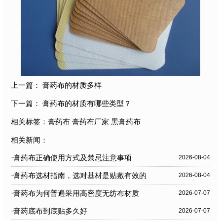
上一篇：
膏药布的材质多样
下一篇：
膏药布的材质有哪些类型？
相关标签：
膏药布
膏药布厂家
黑膏药布
相关新闻：
·膏药布正确使用方式及禁忌注意事项
2026-08-04
·膏药布选材指南，选对基材是贴敷有效的
2026-08-04
关键
·膏药布为何普遍采用高密度无纺布材质
2026-07-07
·膏药底布到底贴多久好
2026-07-07