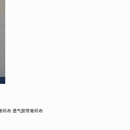
膏药布
透气胶带膏药布