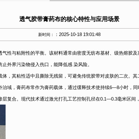
透气胶带膏药布的核心特性与应用场景
：2025-10-18 19:01:48
新时间：
透气性与粘附性的平衡。该材料通常由密度无纺布基材、级热熔胶及
防止外界污染物侵入伤口，能降低感 染风险。
载体，其粘性适中且撕除无残留，可避免传统胶带对皮肤的二次。其
外治域，膏药布常作为膏药载体，通过缓释技术使持续6—8小时，同
复合。现代技术通过激光打孔工艺控制孔径在0.1—0.3毫米区间，确