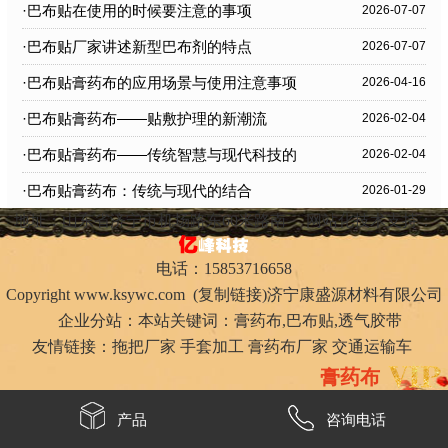
·巴布贴在使用的时候要注意的事项
2026-07-07
·巴布贴厂家讲述新型巴布剂的特点
2026-07-07
·巴布贴膏药布的应用场景与使用注意事项
2026-04-16
·巴布贴膏药布——贴敷护理的新潮流
2026-02-04
·巴布贴膏药布——传统智慧与现代科技的
2026-02-04
结合
·巴布贴膏药布：传统与现代的结合
2026-01-29
地址：山东省济宁市机场路东60米路南
网站化技术支持：
电话：15853716658
Copyright
www.ksywc.com
(
复制链接
)济宁康盛源材料有限公司
企业分站：本站关键词：
膏药布
,
巴布贴
,
透气胶带
友情链接：
拖把厂家
手套加工
膏药布厂家
交通运输车
膏药布
产品
咨询电话