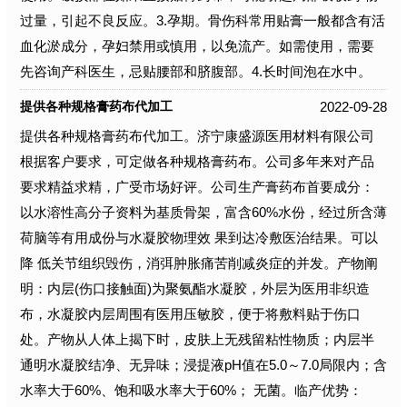
过量，引起不良反应。3.孕期。骨伤科常用贴膏一般都含有活
血化淤成分，孕妇禁用或慎用，以免流产。如需使用，需要
先咨询产科医生，忌贴腰部和脐腹部。4.长时间泡在水中。
2022-09-28
提供各种规格膏药布代加工
提供各种规格膏药布代加工。济宁康盛源医用材料有限公司
根据客户要求，可定做各种规格膏药布。公司多年来对产品
要求精益求精，广受市场好评。公司生产膏药布首要成分：
以水溶性高分子资料为基质骨架，富含60%水份，经过所含薄
荷脑等有用成份与水凝胶物理效 果到达冷敷医治结果。可以
降 低关节组织毁伤，消弭肿胀痛苦削减炎症的并发。产物阐
明：内层(伤口接触面)为聚氨酯水凝胶，外层为医用非织造
布，水凝胶内层周围有医用压敏胶，便于将敷料贴于伤口
处。产物从人体上揭下时，皮肤上无残留粘性物质；内层半
通明水凝胶结净、无异味；浸提液pH值在5.0～7.0局限内；含
水率大于60%、饱和吸水率大于60%； 无菌。临产优势：