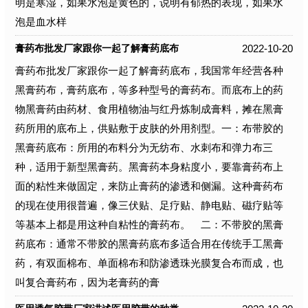
明是寒湿，如果水泡是黄色的，说明有郁热的表现，如果水
泡是血水样
2022-10-20
膏药布批发厂家跟你一起了解膏药底布
膏药布批发厂家跟你一起了解膏药底布，我国常年经营各种
黑膏药布，膏药底布，等多种型号的膏药布。而底布上的药
物黑膏药由药材、食用植物油与红丹炼制成膏料，摊在黑膏
药所用的底布上，供贴敷于皮肤的外用剂型。一：布带胶的
黑膏药底布：所用的布料分为无纺布、水刺布和弹力布三
种，适用于新型黑膏药。黑膏药本身粘度小，要靠膏药布上
面的粘性来做固定，来防止膏药的渗透和侧漏。这种膏药布
的现在使用很普遍，像三伏贴、足疗贴、静电贴、磁疗贴等
等基本上都是用这种自粘性的膏药布。 二：不带胶的黑膏
药底布：通常不带胶的黑膏药底布多适合用在传统手工黑膏
药，有双面棉布、单面棉布和防渗透珠光膜复合布而成，也
叫复合膏药布，因为老膏药的膏