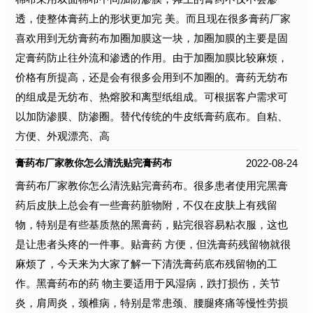
透，使整体膏药上的形状更加完 美。而且现在很多膏药厂家
喜欢用到无纺膏药布加圈加膜这一块，加圈加膜的主要是固
定膏药防止往外流和渗透的作用。由于加圈加膜比较麻烦，
价格有所提高，还是会有很多会用到不加圈的。膏药无纺布
的组成是无纺布、热熔胶和离型纸组成。可根据客户需求可
以加防渗膜、防渗圈。替代传统的牛皮纸膏药底布。自粘、
方便、外观漂亮、高
2022-08-24
膏药布厂家教你怎么清洗贴完膏药布
膏药布厂家教你怎么清洗贴完膏药布。很多患者使用完黑膏
药后皮肤上总会有一些膏药脏物附，不仅在皮肤上有残留
物，特别是有些基质熬的黑膏药，贴完很容易粘衣服，这也
是让患者头疼的一件事。贴膏药 方便，但洗膏药残留物就很
麻烦了，今天来为大家了解一下清洗膏药底布残留物的工
作。黑膏药布的药 物主要适用于风湿病，跌打损伤，关节
炎，肩周炎，颈椎病，特别是常患颈、腰腿疼痛等慢性劳损