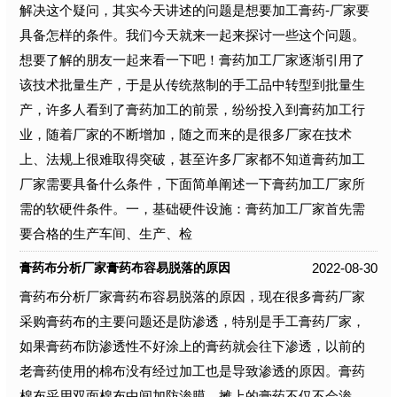
解决这个疑问，其实今天讲述的问题是想要加工膏药-厂家要
具备怎样的条件。我们今天就来一起来探讨一些这个问题。
想要了解的朋友一起来看一下吧！膏药加工厂家逐渐引用了
该技术批量生产，于是从传统熬制的手工品中转型到批量生
产，许多人看到了膏药加工的前景，纷纷投入到膏药加工行
业，随着厂家的不断增加，随之而来的是很多厂家在技术
上、法规上很难取得突破，甚至许多厂家都不知道膏药加工
厂家需要具备什么条件，下面简单阐述一下膏药加工厂家所
需的软硬件条件。一，基础硬件设施：膏药加工厂家首先需
要合格的生产车间、生产、检
2022-08-30
膏药布分析厂家膏药布容易脱落的原因
膏药布分析厂家膏药布容易脱落的原因，现在很多膏药厂家
采购膏药布的主要问题还是防渗透，特别是手工膏药厂家，
如果膏药布防渗透性不好涂上的膏药就会往下渗透，以前的
老膏药使用的棉布没有经过加工也是导致渗透的原因。膏药
棉布采用双面棉布中间加防渗膜，摊上的膏药不仅不会渗