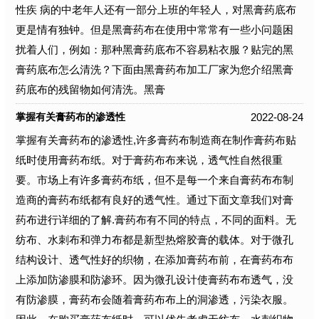
性疾 病的中老年人还有一部分上班的年轻人，对黑膏药底布
更是情有独钟。但是黑膏药布在使用中常常有一些小问题困
扰着人们，例如：那种黑膏药底布不容易粘衣服？贴完的黑
膏药底布怎么清洗？下面由黑膏药布加工厂家为您介绍黑膏
药底布的残留物如何清洗。黑膏
2022-08-24
掌握有关膏药布的渗透性
掌握有关膏药布的渗透性,许多膏药布制造商在制作膏药布贴
纸时使用膏药布纸。对于膏药布布来说，透气性自然很重
要。市场上有许多膏药布纸，但不是每一个来自膏药布布制
造商的膏药布纸都有良好的透气性。通过下面文章我们对膏
药布进行详细的了解.膏药布有不同的特点，不同的面料。无
纺布、水刺布和弹力布都是新型热熔胶膏的载体。对于微孔
结构设计、透气性好的织物，在添加膏药布前，在膏药布布
上添加防渗膜和防渗环。因为微孔设计使膏药布布透气，没
有防渗膜，膏药布会随着膏药布布上的洞渗透，污染衣服。