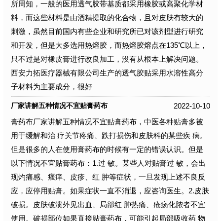
所周知，一般的医用透气胶带基质都采用橡胶或高聚化学材
料，而这些材料是由酒精提取的化合物，且对皮肤有较大的
刺激，虽然目前国内有些企业和研究所已对该剂型进行研究
和开发，但是大多选用热熔胶，而热熔胶熔点在135℃以上，
只不过是对橡皮膏进行改良加工，没有从根本上解决问题。
西安力拓医疗器械有限公司生产的透气胶贴采用水溶性高分
子材料为主要成分，很好
2022-10-10
厂家讲解五种情况不宜贴膏药布
膏药布厂家讲解五种情况不宜贴膏药布，中医各种贴膏多被
用于缓解和治 疗关节疼痛、跌打损伤和皮肤科的某些疾 病。
但是很多的人在使用膏药布的时候有一定的错误认识。但是
以下情况不宜贴膏药布：1.过 敏。某些人对贴膏过 敏，会出
现灼痛感、瘙痒、皮疹、红 肿等症状，一旦发现上述不良反
应，应停用贴膏。如果症状一直不消退，应咨询医生。2.皮肤
破损。皮肤破溃外见出血、局部红 肿热痛、疮疡化脓者不宜
使用。破损部位如果直接贴膏药布，可能引起局部吸收药 物