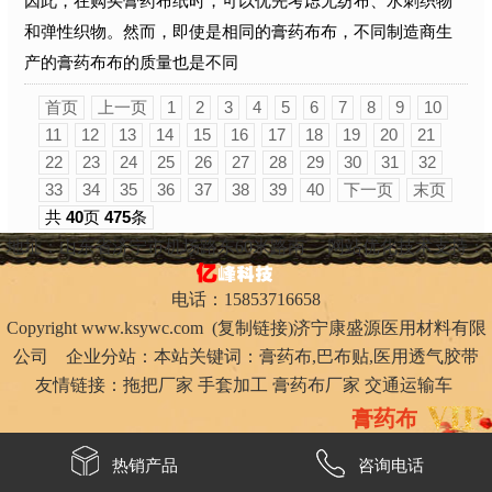
因此，在购买膏药布纸时，可以优先考虑无纺布、水刺织物
和弹性织物。然而，即使是相同的膏药布布，不同制造商生
产的膏药布布的质量也是不同
首页
上一页
1
2
3
4
5
6
7
8
9
10
11
12
13
14
15
16
17
18
19
20
21
22
23
24
25
26
27
28
29
30
31
32
33
34
35
36
37
38
39
40
下一页
末页
共
40
页
475
条
地址：山东省济宁市机场路东60米路南
网站优化技术支持：
电话：15853716658
Copyright
www.ksywc.com
(
复制链接
)济宁康盛源医用材料有限
公司 企业分站：本站关键词：
膏药布
,
巴布贴
,
医用透气胶带
友情链接：
拖把厂家
手套加工
膏药布厂家
交通运输车
膏药布
热销产品
咨询电话