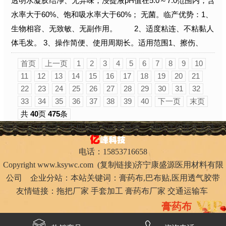
透明水凝胶结净、无异味；浸提液pH值在5.0～7.0范围内；含
水率大于60%、饱和吸水率大于60%； 无菌。临产优势：1、
生物相容、无致敏、无副作用。 2、适度粘连、不粘黏人
体毛发。 3、操作简便、使用周期长。适用范围1、擦伤、
首页
上一页
1
2
3
4
5
6
7
8
9
10
11
12
13
14
15
16
17
18
19
20
21
22
23
24
25
26
27
28
29
30
31
32
33
34
35
36
37
38
39
40
下一页
末页
共
40
页
475
条
地址：山东省济宁市机场路东60米路南
网站优化技术支持：
电话：15853716658
Copyright
www.ksywc.com
(
复制链接
)济宁康盛源医用材料有限
公司 企业分站：本站关键词：
膏药布
,
巴布贴
,
医用透气胶带
友情链接：
拖把厂家
手套加工
膏药布厂家
交通运输车
膏药布