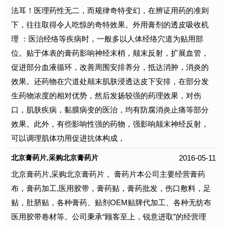
法耳！医理药性无二，而规律奇特变幻，在辨证用药的准则
下，往往取得令人吃惊的奇特效果。外用膏剂的透皮吸收机
理 ：医治经络等疾病时，一般多以人体经络穴道为贴用部
位。贴于体表的膏药影响神经末梢，颠末反射，扩展血管，
促进部分血液循环，改善周围安排养分，抵达消肿，消炎的
效果。还药物在穴道处颠末肌肤浸透达皮下安排，在部分发
生药物浓度的相对优势，然后发扬较强的药理效果，对伤
口，肌肤疾病，黏膜病变的医治，均有防腐消炎止痛等部分
效果。此外，有些影响性强的药物，强影响颠末神经反射，
可以调理肌体功用促进抗体构成，
2016-05-11
北京膏药片,采购北京膏药片
北京膏药片,采购北京膏药片， 膏药片本公司主要经营膏药
布，膏药加工,医用胶带，膏药贴，膏药批发，伤口敷料，足
贴，肚脐贴，各种膏药、贴剂OEM贴牌代加工、各种无纺布
医用胶带卷材等。公司秉承“顾客至上，锐意进取”的经营理