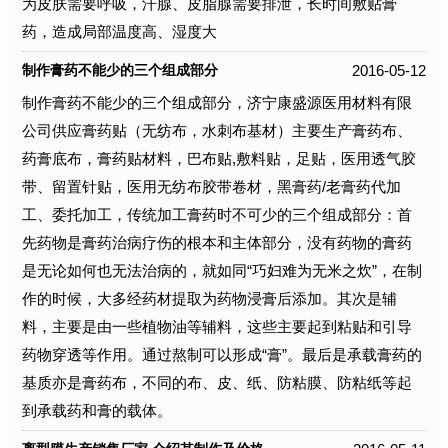
为皮肤需要呼吸，汗腺、皮脂腺需要排泄，长时间敷贴膏
药，造成局部温度高、湿度大
2016-05-12
制作膏药不能少的三个组成部分
制作膏药不能少的三个组成部分，济宁康盛源医用材料有限
公司供应膏药贴（无纺布，水刺布基材）主要生产膏药布、
药膏底布，膏药贴材料，巴布贴,敷料贴，足贴，医用透气胶
带、留置针贴，医用无纺布胶带卷材，黑膏药/老膏药代加
工、委托加工，传统加工膏药时不可少的三个组成部分：首
先药物是膏药治病疗伤的根本和主体部分，没有药物的膏药
是无论如何也无法治病的，就如同“巧妇难为无米之炊”，在制
作的时候，大多经药材提取为药物浸膏后添加。其次是辅
料，主要是由一些植物油等辅料，这些主要起到粘贴和引导
药物穿透等作用。通过熬制可以形成“膏”。最后是承载膏药的
基质亦是膏药布，不同的布、皮、纸、防粘膜、防粘纸等起
到承载药和膏的载体。