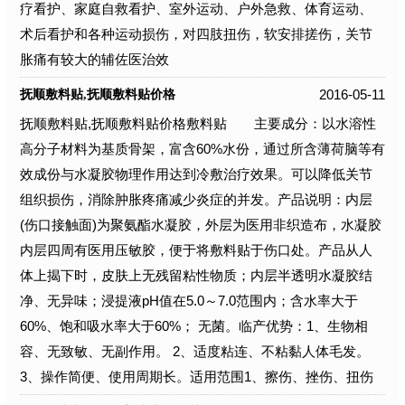
疗看护、家庭自救看护、室外运动、户外急救、体育运动、
术后看护和各种运动损伤，对四肢扭伤，软安排搓伤，关节
胀痛有较大的辅佐医治效
2016-05-11
抚顺敷料贴,抚顺敷料贴价格
抚顺敷料贴,抚顺敷料贴价格敷料贴 主要成分：以水溶性
高分子材料为基质骨架，富含60%水份，通过所含薄荷脑等有
效成份与水凝胶物理作用达到冷敷治疗效果。可以降低关节
组织损伤，消除肿胀疼痛减少炎症的并发。产品说明：内层
(伤口接触面)为聚氨酯水凝胶，外层为医用非织造布，水凝胶
内层四周有医用压敏胶，便于将敷料贴于伤口处。产品从人
体上揭下时，皮肤上无残留粘性物质；内层半透明水凝胶结
净、无异味；浸提液pH值在5.0～7.0范围内；含水率大于
60%、饱和吸水率大于60%； 无菌。临产优势：1、生物相
容、无致敏、无副作用。 2、适度粘连、不粘黏人体毛发。
3、操作简便、使用周期长。适用范围1、擦伤、挫伤、扭伤