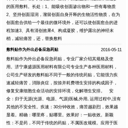
的医用敷料。长处：1、能吸收创面渗出物和一些有毒物质
2、坚持创面湿润，潴留创面自身开释的生物活性物质，在为
创面愈合供给一个最佳的微环境外，还可以使创面愈合的进
程加速3、具有清创效果4、构成凝胶，维护露出的神经末
梢，减轻痛苦，还，替换敷料
2016-05-11
敷料贴作为外出必备应急药贴
敷料贴作为外出必备应急药贴，专业厂家介绍其规格及使
用。济宁康盛源医用材料有限公司专业生产各种医用材料，
公司生产研发的敷料贴不同于一般的传统药贴，它能强力疾
速减轻痛苦，消除炎症，按捺并耗费增生安排的构成因子，
修复安康细胞生命活动的安排环境，化解增生安排。 安
全：归于无源(光源、电源、气源)医械,外用, 运用过程中,没有
其他的不安全性。疾速：30分钟收效，痛苦越剧烈，效果越
显着。精确：哪里疼，贴哪里。效果好：一贴收效。新颖
性：不是药，不同于传统的药贴，不属医改规模。应用于医