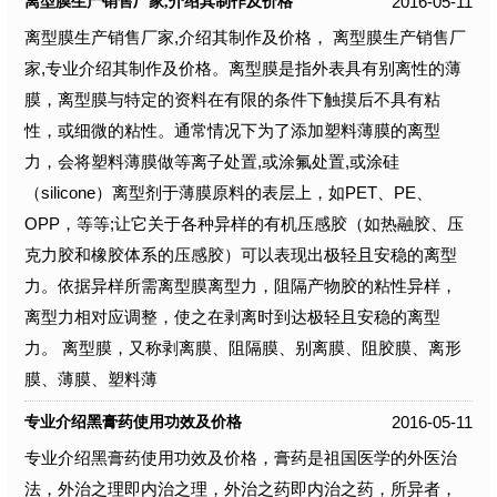
2016-05-11
离型膜生产销售厂家,介绍其制作及价格
离型膜生产销售厂家,介绍其制作及价格， 离型膜生产销售厂
家,专业介绍其制作及价格。离型膜是指外表具有别离性的薄
膜，离型膜与特定的资料在有限的条件下触摸后不具有粘
性，或细微的粘性。通常情况下为了添加塑料薄膜的离型
力，会将塑料薄膜做等离子处置,或涂氟处置,或涂硅
（silicone）离型剂于薄膜原料的表层上，如PET、PE、
OPP，等等;让它关于各种异样的有机压感胶（如热融胶、压
克力胶和橡胶体系的压感胶）可以表现出极轻且安稳的离型
力。依据异样所需离型膜离型力，阻隔产物胶的粘性异样，
离型力相对应调整，使之在剥离时到达极轻且安稳的离型
力。 离型膜，又称剥离膜、阻隔膜、别离膜、阻胶膜、离形
膜、薄膜、塑料薄
2016-05-11
专业介绍黑膏药使用功效及价格
专业介绍黑膏药使用功效及价格，膏药是祖国医学的外医治
法，外治之理即内治之理，外治之药即内治之药，所异者，