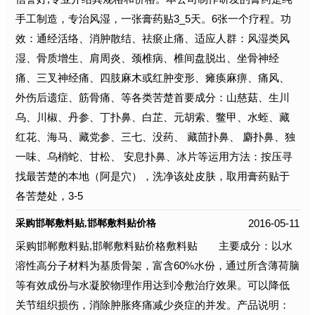
手工制造，专治风湿，一张膏药贴3_5天。6张一个疗程。功
效：通经活络、消肿散结、祛瘀止痛、适应人群：风湿类风
湿、骨质增生、肩周炎、颈椎病、椎间盘脱出、坐骨神经
痛、三叉神经痛、四肢麻木或红肿变形、瘫痪麻痹、痛风、
外伤后遗症、筋骨痛、等各类苦楚首要成分：山慈菇、生川
乌、川椒、丹参、丁扑鼻、白芷、元胡索、鳖甲、水蛭、藏
红花、海马、藏党参、三七、没药、 藏茴扑鼻、 麝扑鼻、独
一味、乌梢蛇、甘松、 安息扑鼻、冰片等运用方法：按压寻
找最苦楚的本地（阿是穴），洗净该处皮肤，取用膏药贴于
各苦楚处，3-5
2016-05-11
采购邯郸敷料贴,邯郸敷料贴价格
采购邯郸敷料贴,邯郸敷料贴价格敷料贴 主要成分：以水
溶性高分子材料为基质骨架，富含60%水份，通过所含薄荷脑
等有效成份与水凝胶物理作用达到冷敷治疗效果。可以降低
关节组织损伤，消除肿胀疼痛减少炎症的并发。产品说明：