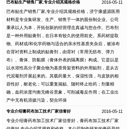
2016-05-11
巴布贴生产销售厂家,专业介绍其规格价格
巴布贴生产销售厂家,专业介绍其规格价格，济宁康盛源医用
材料是专业集研发、生产、销售于一体的股份制企业。公司
秉承以人为本，开拓创新的经营理念真诚与您合作。巴布剂
是一种外用贴膏剂，在日本有较久的使用前史。系药材提取
物、药材或/和化学药物与适合的亲水性基质夹杂后，被涂布
在背衬资料上制成的贴膏剂，由背衬（常用无纺布、弹力
布）、膏体、防黏膜（膏体外表的隔离膜）构成。它是以是
以水溶性高分子聚合物为基质骨架资料的外用贴剂，是从古
代泥罨剂开展起来的。其载药量大，保湿性强，与皮肤的相
容性好，耐老化；可以重复揭贴、随时终止给药；剂量精
确，血药浓度均衡无峰谷景象，可削减毒反作用；在工业出
产中无有机溶媒污染，契合环保
2016-05-11
专业介绍膏药布加工技术厂家信誉好
专业介绍膏药布加工技术厂家信誉好，膏药布加工技术厂家
信誉好,专业介绍其规格和价格。本公司制作研发的膏药是纯