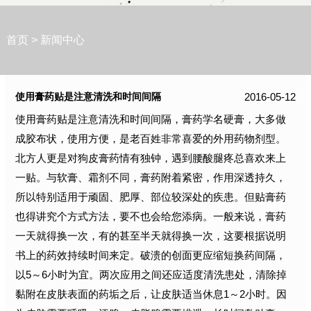
首页
>
新闻中心
2016-05-12
使用膏药贴是注意清洗和时间间隔
使用膏药贴是注意清洗和时间间隔，膏药学名硬膏，大多做
成胶布状，使用方便，是老百姓非常喜爱的外用药物剂型。
北方人更是对狗皮膏药情有独钟，遇到腰酸腿疼总喜欢来上
一贴。与软膏、霜剂不同，膏药附着紧密，作用深透持久，
所以特别适用于顽固、肥厚、部位较深处的疾患。但贴膏药
也得讲究个方式方法，要不也会给您添病。一般来说，膏药
一天就得换一次，有的甚至半天就得换一次，这要根据说明
书上的药效持续时间来定。破溃的创面更应缩短换药间隔，
以5～6小时为宜。两次应用之间还应适度清洗患处，清除掉
黏附在皮肤表面的药垢之后，让皮肤适当休息1～2小时。因