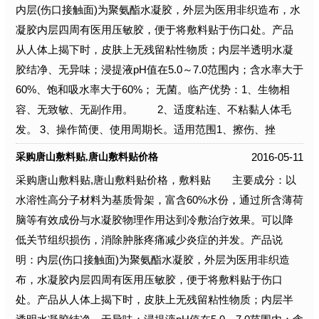
内层(伤口接触面)为聚氨酯水凝胶，外层为医用非织造布，水
凝胶内层四周有医用压敏胶，便于将敷料贴于伤口处。产品
从人体上揭下时，皮肤上无残留粘性物质；内层半透明水凝
胶结净、无异味；浸提液pH值在5.0～7.0范围内；含水率大于
60%、饱和吸水率大于60%； 无菌。临产优势：1、生物相
容、无致敏、无副作用。 2、适度粘连、不粘黏人体毛
发。 3、操作简便、使用周期长。适用范围1、擦伤、挫
2016-05-11
采购唐山敷料贴,唐山敷料贴价格
采购唐山敷料贴,唐山敷料贴价格，敷料贴 主要成分：以
水溶性高分子材料为基质骨架，富含60%水份，通过所含薄荷
脑等有效成份与水凝胶物理作用达到冷敷治疗效果。可以降
低关节组织损伤，消除肿胀疼痛减少炎症的并发。产品说
明：内层(伤口接触面)为聚氨酯水凝胶，外层为医用非织造
布，水凝胶内层四周有医用压敏胶，便于将敷料贴于伤口
处。产品从人体上揭下时，皮肤上无残留粘性物质；内层半