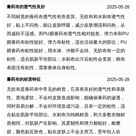
2025-05-28
膏药布的透气性良好
不同材质的膏药布透气性有所差异。无纺布和水刺布透气性
好，贴上不闷热，能让皮肤呼吸，减少皮肤潮湿和闷热，从
而减轻不适感。而PU膜膏药布透气性相对较差。弹力布和PU
膜膏药布粘性较好。弹力布粘性，适合活动量大的部位；PU
膜膏药布粘性较好，用水淋、冲都不会掉。无纺布有一定的
粘性，适合肌肤平坦部位；水刺布出汗后粘性会变差；棉布
表面没有粘性，需靠膏体自身粘性。
2025-05-28
膏药布的材质特征
无纺布是膏药布中常见的材质，它具有良好的透气性和亲肤
性。质地柔软，不会对皮肤造成影响，能确保膏药的渗透，
同时容易分解，不会对环境造成污染，且有一定的粘性，适
合贴在肌肤平坦部位。水刺布为纯棉材质，和大多数衣物材
质相同，对肌肤产生影响。其柔韧性和弹力都较好，耐磨
损，颜色贴近肤色，贴在皮肤上不会太突兀，受年轻人欢