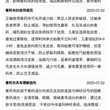
况，影响膏药布的使用度。成品检验制作完成后，要对膏药
2025-07-02
膏药布的使用规范
正确使用膏药布可化并减少副：禁忌人群皮肤破损、过敏体
质者禁用，防止感染。孕妇慎用含麝香、红花等成分的膏
药，哺乳期妇女需在医师指导下使用。儿童应选择低浓度，
避免过量吸收。使用时间单次贴敷不过8小时，儿童缩短到4-6
小时，避免皮肤闷热引发皮炎。夜间贴敷可保护睡眠，但需
确保皮肤清洁干燥，防止胶黏剂残留。贴敷技巧贴敷前用温
水或酒精清洁皮肤，油脂与污垢，提膏药渗透率。撕揭时沿
毛发生长方向缓慢使用，减少与毛囊。避免重复使用同一膏
药布，防止交叉感染。
2025-07-02
膏药布具有缓解急性
膏药布的源于膏药成分对炎症反应的直接与神经信号的阻断
膏药成分：含薄荷脑、樟脑、辣椒素等成分的膏药，通过皮
肤冷觉/热觉感受器，干扰信号传递到神经系统。临床数据：