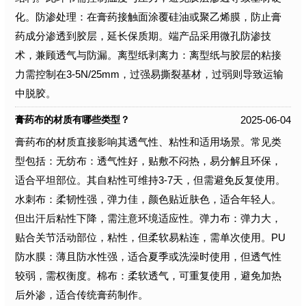
化。防渗处理：在膏药接触面涂覆硅油或聚乙烯膜，防止膏
药成分渗透到胶层，延长保质期。端产品采用微孔防渗技
术，兼顾透气与防漏。离型纸剥离力：离型纸与胶层的粘接
力需控制在3-5N/25mm，过强易撕裂基材，过弱则导致运输
中脱胶。
2025-06-04
膏药布的材质有哪些类型？
膏药布的材质直接影响其透气性、粘性和适用场景。常见类
型包括：无纺布：透气性好，贴敷不闷热，易分解且环保，
适合平坦部位。其自粘性可维持3-7天，但需避免反复使用。
水刺布：柔韧性强，弹力佳，颜色贴近肤色，适合年轻人。
但出汗后粘性下降，需注意环境适应性。弹力布：弹力大，
贴合关节活动部位，粘性，但柔软易粘连，需单次使用。PU
防水膜：薄且防水性强，适合夏季或洗澡时使用，但透气性
较弱，需权衡度。棉布：柔软透气，可重复使用，避免加热
后外渗，适合传统膏药制作。