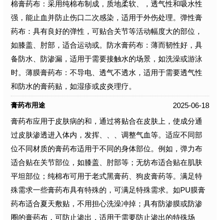
棉膏药布：采用纯棉布制成，质地柔软、，透气性和吸水性
强，能止血并防止伤口二次感染，适用于外伤处理。弹性膏
药布：具有良好的弹性，可贴合关节等活动幅度大的部位，
如膝盖、肘部，适合运动或。防水膏药布：薄而韧性好，具
备防水、防渗漏，适用于需要接触水的场景，如洗澡或游泳
时。薄膜膏药布：不导电、透气不透水，适用于需要透气性
和防水的膏药贴，如湿疹或皮炎理疗。
2025-06-18
膏药布用途
膏药布应用于皮肤病的和，通过将贴合在皮肤上，使成分通
过皮肤渗透进入体内，发挥、、、调整气血等。适应不同部
位不同材质的膏药布适用于不同的身体部位。例如，弹力布
适合贴在关节部位，如膝盖、肘部等；无纺布适合贴在肌肤
平坦部位；纯棉布可用于老式黑膏药、狗皮膏药等。满足特
殊需求一些膏药布具有特殊的，可满足特殊需求。如PU膜膏
药布适合夏天敷贴，不用担心洗澡冲掉；具有防渗膜或防渗
圈的膏药布，可防止渗出，适用于需要防止渗出的特殊场