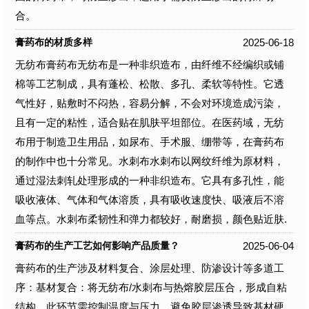
合。
2025-06-18
膏药布的材质多样
无纺布膏药布无纺布是一种非织造布，由纤维不经编织或铺
棉等工艺制成，具有蓬松、松散、多孔、柔软等特性。它透
气性好，贴敷时不闷热，容易分解，不会对环境造成污染，
且有一定的粘性，适合贴在肌肤平坦部位。在医药域，无纺
布用于制造卫生用品，如尿布、手术服、绷带等，在膏药布
的制作中也十分常见。水刺布水刺布以网纹纤维为原材料，
通过湿法刺轧处理形成的一种非织造布。它具有多孔性，能
吸收液体、气体和气体溶质，具有吸收速度快、吸液后不溶
血等点。水刺布柔韧性和弹力都较好，耐磨损，颜色贴近肤.
2025-06-04
膏药布的生产工艺如何影响产品质量？
膏药布的生产涉及材料复合、涂层处理、防渗设计等多道工
序：基材复合：将无纺布/水刺布与热熔胶层压合，形成自粘
结构。此环节需控制温度与压力，避免胶层渗透导致基材硬