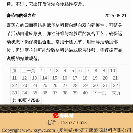
迎。不过，它出汗后吸湿会使粘性变差。
2025-05-21
膏药布的弹力布
膏药布的四面弹结构赋予材料横向纵向双向延展性，可随关
节活动自适应形变。弹性纤维与粘胶层的复合工艺，确保运
动状态下仍保持贴合度。常用于膝关节、肘部等活动度部
位，但过度拉伸可能导致材料起皱或胶层转移，需遵循产品
说明的贴敷规范。
页
上一页
1
2
3
4
5
6
7
8
9
10
11
12
13
14
15
16
17
18
19
20
21
22
23
24
25
26
27
28
29
30
31
32
33
34
35
36
37
38
39
40
下一页
末页
共
40
页
475
条
地址：山东省济宁市机场路东60米路南
网站化技术支持：
电话：15853716658
Copyright
www.ksywc.com
(
复制链接
)济宁康盛源材料有限公司