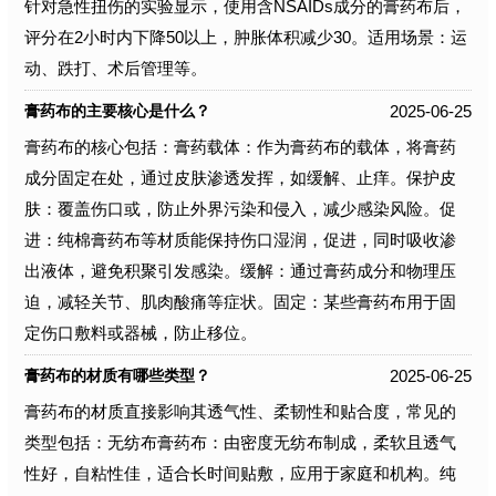
针对急性扭伤的实验显示，使用含NSAIDs成分的膏药布后，
评分在2小时内下降50以上，肿胀体积减少30。适用场景：运
动、跌打、术后管理等。
2025-06-25
膏药布的主要核心是什么？
膏药布的核心包括：膏药载体：作为膏药布的载体，将膏药
成分固定在处，通过皮肤渗透发挥，如缓解、止痒。保护皮
肤：覆盖伤口或，防止外界污染和侵入，减少感染风险。促
进：纯棉膏药布等材质能保持伤口湿润，促进，同时吸收渗
出液体，避免积聚引发感染。缓解：通过膏药成分和物理压
迫，减轻关节、肌肉酸痛等症状。固定：某些膏药布用于固
定伤口敷料或器械，防止移位。
2025-06-25
膏药布的材质有哪些类型？
膏药布的材质直接影响其透气性、柔韧性和贴合度，常见的
类型包括：无纺布膏药布：由密度无纺布制成，柔软且透气
性好，自粘性佳，适合长时间贴敷，应用于家庭和机构。纯