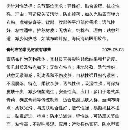
需针对性选择：关节部位需求：弹性好、贴合紧密、抗拉性
强。理由：可适应关节活动，防止掉落，如久光贴四面弹力
布贴、虎标贴膏等。背部、腰部等平坦部位需求：透气性
好、粘性适中。推荐材质：无纺布、纯棉布。理由：贴敷舒
适，减少闷热感，如绒布峰针贴、海氏海诺医用胶带。
2025-05-08
膏药布的常见材质有哪些
膏药布作为药物载体，其材质直接影响贴敷结果和舒适度。
常见材质及特点如下：无纺布特点：质地轻盈、透气性好、
贴敷无紧绷感，剥离温和不伤皮肤，自粘性强且贴合紧密，
不易脱落。特点：柔软亲肤，透气性佳，吸湿性强，可保持
皮肤干爽，减少细菌滋生，安全性高。应用：多用于老式黑
膏药、狗皮膏药等传统制剂，适合敏感肌肤人群。丝绸布特
点：柔软光滑，与皮肤粘合性好，透气性强，易撕揭且不扭
曲，贴敷舒适。特点：防水防渗漏，弹性足，可适应关节曲
面，粘性高，不影响美观。应用：运动损伤膏药、防水型膏