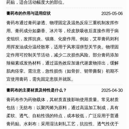
药贴，适合活动幅度大的部位。
2025-05-06
膏药布的作用与适用症状
膏药布通过膏药渗透、物理固定及温热反应三重机制发挥作
用。膏药成分如麝香、冰片等，经皮肤吸收后直接作用于病
变组织，发挥抗炎、镇痛、化瘀作用。例如，艾草膏药则利
用挥发油成分温经散寒，适用于风寒湿痹型关节炎。物理固
定作用可控制关节活动，减少二次损伤风险。部分膏药添加
辣椒素或发热材料，通过温热效应加速代谢废物排出，缓解
肌肉痉挛。需注意，急性损伤（如骨折、韧带撕裂）初期不
宜使用膏药，需先固定患肢并就医。
2025-04-30
膏药布的主要材质及特性是什么？
膏药布作为药物载体，其材质直接影响使用质量。常见材质
包括：无纺布：以聚丙烯为原料，通过高温加工制成，具有
柔软、透气、自粘性强的特点，成本较低，广泛应用于普通
膏药贴。水刺布：采用湿法刺轧工艺，抗拉性、透气性优于