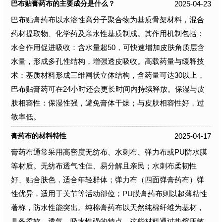
2025-04-23
巴布贴膏药布的主要成分是什么？
巴布贴膏药布以水溶性高分子聚合物为基质骨架材料，混合
药材提取物、化学药及亲水性基质制成。其作用机制包括：
水合作用促进吸收：含水量超50，可快速增加皮肤角质层含
水量，形成多孔性结构，增强透皮吸收。高载药量与缓释技
术：基质材料形成三维网状立体结构，含药量可达30以上，
巴布贴膏药可在24小时还会更长时间内持续释放。保湿与皮
肤相容性：保湿性强，避免膏体干燥；与皮肤相容性好，过
敏率低。
2025-04-17
膏药布的材料特性
膏药布通常采用高密度无纺布、水刺布、弹力布或PU防水膜
等材质。无纺布透气性佳、易分解且亲民；水刺布柔韧性
好、贴合肤色，适合年轻群体；弹力布（四面弹膏药布）弹
性优异，适用于关节等活动部位；PU膜膏药布则以超薄粘性
著称，防水性能突出。纯棉膏药布以天然纯棉纤维为基材，
具备柔软、透气、吸水性强的特点。这些材料通过热熔压敏