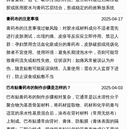
胶或医用胶水与膏药芯层结合，形成稳定的药效释放系统
2025-04-17
膏药布的注意事项
膏药布的注意事项过敏风险：对胶水或材料成分不适者需先
进行皮肤测试，出现灼痛、皮疹等反应应立即停用。禁忌人
群：孕妇禁用含活血化瘀成分的膏药布，皮肤破损或疮疡化
脓者不宜使用。使用环境：避免长期浸泡水中，否则可能导
致膏药流失或粘性失效。症状误判：如痛风常被误认为外
伤，随意贴敷可能延误病情。儿童使用：需在大人监督下进
行，防止误食或贴敷不当
2025-04-03
巴布贴膏药布的制作步骤是怎样的？
巴布贴膏药布的制作步骤相对复杂，它通常是以水溶性分子
聚合物为基质骨架材料，将药材提取物、药材和化学药膏与
适宜的亲水性基质混合后，涂布在背衬材料（常用无纺布）
上制成。巴布贴通常由背衬、膏体、防黏膜（膏体表面的隔