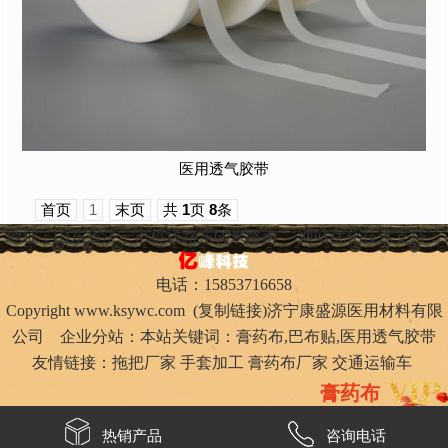
医用透气胶带
首页
1
末页
共
1
页
8
条
地址：山东省济宁市机场路东60米路南
网站优化技术支持：
电话：15853716658
Copyright
www.ksywc.com
(
复制链接
)济宁康盛源医用材料有限
公司 企业分站：本站关键词：
膏药布
,
巴布贴
,
医用透气胶带
友情链接：
拖把厂家
手套加工
膏药布厂家
交通运输车
膏药布
热销产品
咨询电话