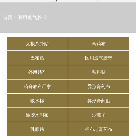
首页
>
医用透气胶带
太极八卦贴
膏药布
巴布贴
医用透气胶带
外用贴剂
敷料贴
药膏底布厂家
异形膏药布
吸水棉
异形膏药贴
油胶水刺布
沙蒿子
乳腺贴
棉布老膏药布