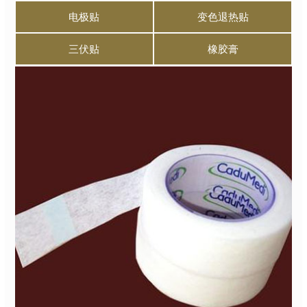
电极贴
变色退热贴
三伏贴
橡胶膏